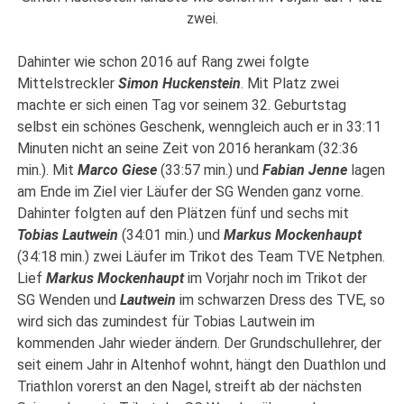
zwei.
Dahinter wie schon 2016 auf Rang zwei folgte
Mittelstreckler
Simon Huckenstein
. Mit Platz zwei
machte er sich einen Tag vor seinem 32. Geburtstag
selbst ein schönes Geschenk, wenngleich auch er in 33:11
Minuten nicht an seine Zeit von 2016 herankam (32:36
min.). Mit
Marco Giese
(33:57 min.) und
Fabian Jenne
lagen
am Ende im Ziel vier Läufer der SG Wenden ganz vorne.
Dahinter folgten auf den Plätzen fünf und sechs mit
Tobias Lautwein
(34:01 min.) und
Markus Mockenhaupt
(34:18 min.) zwei Läufer im Trikot des Team TVE Netphen.
Lief
Markus Mockenhaupt
im Vorjahr noch im Trikot der
SG Wenden und
Lautwein
im schwarzen Dress des TVE, so
wird sich das zumindest für Tobias Lautwein im
kommenden Jahr wieder ändern. Der Grundschullehrer, der
seit einem Jahr in Altenhof wohnt, hängt den Duathlon und
Triathlon vorerst an den Nagel, streift ab der nächsten