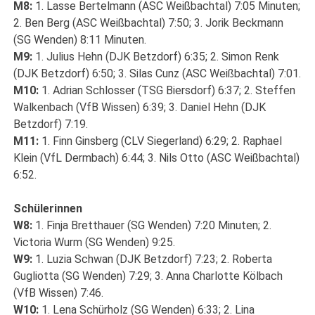
M8:
1. Lasse Bertelmann (ASC Weißbachtal) 7:05 Minuten;
2. Ben Berg (ASC Weißbachtal) 7:50; 3. Jorik Beckmann
(SG Wenden) 8:11 Minuten.
M9:
1. Julius Hehn (DJK Betzdorf) 6:35; 2. Simon Renk
(DJK Betzdorf) 6:50; 3. Silas Cunz (ASC Weißbachtal) 7:01.
M10:
1. Adrian Schlosser (TSG Biersdorf) 6:37; 2. Steffen
Walkenbach (VfB Wissen) 6:39; 3. Daniel Hehn (DJK
Betzdorf) 7:19.
M11:
1. Finn Ginsberg (CLV Siegerland) 6:29; 2. Raphael
Klein (VfL Dermbach) 6:44; 3. Nils Otto (ASC Weißbachtal)
6:52.
Schülerinnen
W8:
1. Finja Bretthauer (SG Wenden) 7:20 Minuten; 2.
Victoria Wurm (SG Wenden) 9:25.
W9:
1. Luzia Schwan (DJK Betzdorf) 7:23; 2. Roberta
Gugliotta (SG Wenden) 7:29; 3. Anna Charlotte Kölbach
(VfB Wissen) 7:46.
W10:
1. Lena Schürholz (SG Wenden) 6:33; 2. Lina