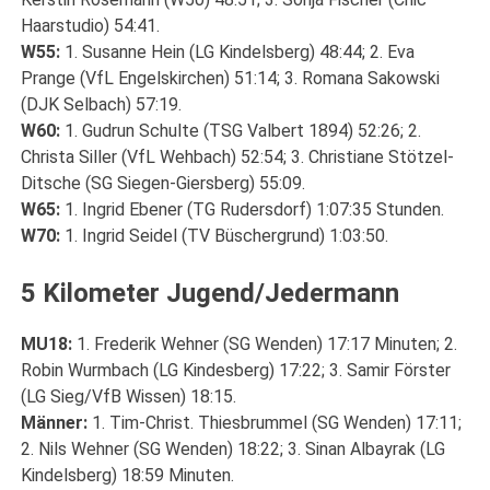
Haarstudio) 54:41.
W55:
1. Susanne Hein (LG Kindelsberg) 48:44; 2. Eva
Prange (VfL Engelskirchen) 51:14; 3. Romana Sakowski
(DJK Selbach) 57:19.
W60:
1. Gudrun Schulte (TSG Valbert 1894) 52:26; 2.
Christa Siller (VfL Wehbach) 52:54; 3. Christiane Stötzel-
Ditsche (SG Siegen-Giersberg) 55:09.
W65:
1. Ingrid Ebener (TG Rudersdorf) 1:07:35 Stunden.
W70:
1. Ingrid Seidel (TV Büschergrund) 1:03:50.
5 Kilometer Jugend/Jedermann
MU18:
1. Frederik Wehner (SG Wenden) 17:17 Minuten; 2.
Robin Wurmbach (LG Kindesberg) 17:22; 3. Samir Förster
(LG Sieg/VfB Wissen) 18:15.
Männer:
1. Tim-Christ. Thiesbrummel (SG Wenden) 17:11;
2. Nils Wehner (SG Wenden) 18:22; 3. Sinan Albayrak (LG
Kindelsberg) 18:59 Minuten.