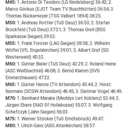
M45:
1. Antonio Di Teodoro (LG Kindelsberg) 36:42; 2.
Marco Göckus (EJOT Team TV Buschhütten) 36:54; 3.
Thomas Bückemeyer (TSG Valbert 1894) 38:25.
M50:
1. Andreas Rottler (TuS Deuz) 36:53; 2. Stefan
Brockfeld (TuS Deuz) 37:21; 3. Thomas Grell (BSG
Sparkasse Siegen) 39:53.
M55:
1. Frank Forster (LAG Siegen) 38:58; 2. Wilhelm
Wölfel (VfL Engelskirchen) 39:01; 3. Albert Graf (SG
Westerwald) 40:32.
M60:
1. Günter Bieler (TuS Deuz) 42:29; 2. Roland Heine
(ASC Weißbachtal) 46:08; 3. Bernd Klamm (SVS
Emmerzhausen) 47:22.
M65:
1. Günter Henze (TV Attendorn) 45:44; 2. Horst
Normann (SCSW Attendorn) 46:45; 3. Dietmar Vogel 46:49.
M70:
1. Bernhard Marake (Meddys Lwt Koblenz) 52:44; 2.
Jürgen Ebers (RAD Sf Hollekusse) 55:07; 3. Wolfgang
Schefczyk (Jahn Siegen) 56:03.
M75:
1. Werner Stöcker (TuS Erndtebrück) 49:47.
M80:
1. Ulrich Gans (ASG Altenkirchen) 58:57.