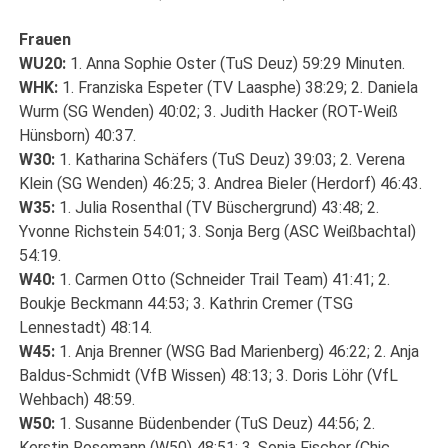
Frauen
WU20:
1. Anna Sophie Oster (TuS Deuz) 59:29 Minuten.
WHK:
1. Franziska Espeter (TV Laasphe) 38:29; 2. Daniela
Wurm (SG Wenden) 40:02; 3. Judith Hacker (ROT-Weiß
Hünsborn) 40:37.
W30:
1. Katharina Schäfers (TuS Deuz) 39:03; 2. Verena
Klein (SG Wenden) 46:25; 3. Andrea Bieler (Herdorf) 46:43.
W35:
1. Julia Rosenthal (TV Büschergrund) 43:48; 2.
Yvonne Richstein 54:01; 3. Sonja Berg (ASC Weißbachtal)
54:19.
W40:
1. Carmen Otto (Schneider Trail Team) 41:41; 2.
Boukje Beckmann 44:53; 3. Kathrin Cremer (TSG
Lennestadt) 48:14.
W45:
1. Anja Brenner (WSG Bad Marienberg) 46:22; 2. Anja
Baldus-Schmidt (VfB Wissen) 48:13; 3. Doris Löhr (VfL
Wehbach) 48:59.
W50:
1. Susanne Büdenbender (TuS Deuz) 44:56; 2.
Kerstin Rosemann (W50) 48:51; 3. Sonja Fischer (Chic