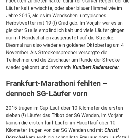
Facetten zu bieten hatte, darunter starker Regen, der die
Läufer kalt erwischte, oder aber blauer Himmel wie im
Jahre 2015, als es im Wendschen untypisches
Herbstwetter mit 19 (!) Grad gab. Im Vorjahr war es an
gleicher Stelle empfindlich kalt und viele Läufer gingen
nur mit Handschuhen ausgerüstet auf die Strecke.
Diesmal nun also wieder ein goldener Oktobertag am 4.
November. Als Streckensprecher versorgte die
Teilnehmer und die Zuschauer am Rande der Strecke
wieder gekonnt und informativ
Kunibert Rademacher
.
Frankfurt-Marathoni fehlten –
dennoch SG-Läufer vorn
2015 trugen im Cup-Lauf über 10 Kilometer die ersten
sieben (!) Läufer das Trikot der SG Wenden, Im Vorjahr
kamen die ersten fünf Läufer im Hauptlauf über 10
Kilometer trugen von der SG Wenden und mit
Christl
Dörschel
kam auch die schnellste Frau aus dem Laufstall