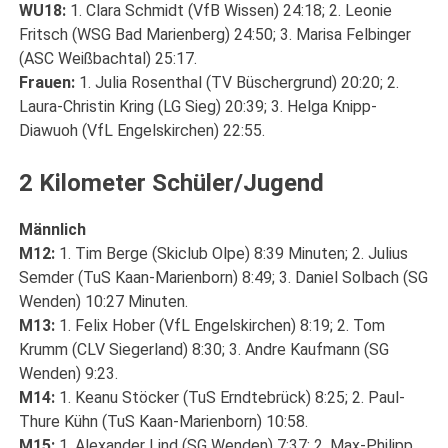
WU18:
1. Clara Schmidt (VfB Wissen) 24:18; 2. Leonie
Fritsch (WSG Bad Marienberg) 24:50; 3. Marisa Felbinger
(ASC Weißbachtal) 25:17.
Frauen:
1. Julia Rosenthal (TV Büschergrund) 20:20; 2.
Laura-Christin Kring (LG Sieg) 20:39; 3. Helga Knipp-
Diawuoh (VfL Engelskirchen) 22:55.
2 Kilometer Schüler/Jugend
Männlich
M12:
1. Tim Berge (Skiclub Olpe) 8:39 Minuten; 2. Julius
Semder (TuS Kaan-Marienborn) 8:49; 3. Daniel Solbach (SG
Wenden) 10:27 Minuten.
M13:
1. Felix Hober (VfL Engelskirchen) 8:19; 2. Tom
Krumm (CLV Siegerland) 8:30; 3. Andre Kaufmann (SG
Wenden) 9:23.
M14:
1. Keanu Stöcker (TuS Erndtebrück) 8:25; 2. Paul-
Thure Kühn (TuS Kaan-Marienborn) 10:58.
M15:
1. Alexander Lind (SG Wenden) 7:37; 2. Max-Philipp