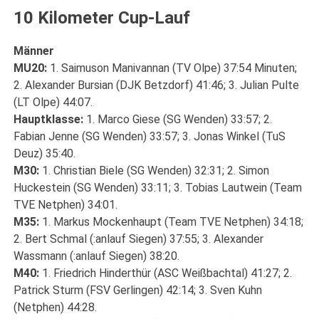
10 Kilometer Cup-Lauf
Männer
MU20:
1. Saimuson Manivannan (TV Olpe) 37:54 Minuten;
2. Alexander Bursian (DJK Betzdorf) 41:46; 3. Julian Pulte
(LT Olpe) 44:07.
Hauptklasse:
1. Marco Giese (SG Wenden) 33:57; 2.
Fabian Jenne (SG Wenden) 33:57; 3. Jonas Winkel (TuS
Deuz) 35:40.
M30:
1. Christian Biele (SG Wenden) 32:31; 2. Simon
Huckestein (SG Wenden) 33:11; 3. Tobias Lautwein (Team
TVE Netphen) 34:01.
M35:
1. Markus Mockenhaupt (Team TVE Netphen) 34:18;
2. Bert Schmal (:anlauf Siegen) 37:55; 3. Alexander
Wassmann (:anlauf Siegen) 38:20.
M40:
1. Friedrich Hinderthür (ASC Weißbachtal) 41:27; 2.
Patrick Sturm (FSV Gerlingen) 42:14; 3. Sven Kuhn
(Netphen) 44:28.